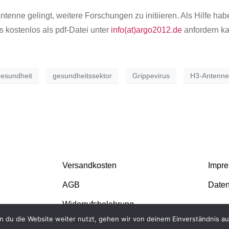
enne gelingt, weitere Forschungen zu initiieren. Als Hilfe habe
s kostenlos als pdf-Datei unter
info(at)argo2012.de
anfordern ka
esundheit
gesundheitssektor
Grippevirus
H3-Antenne
Versandkosten
Impr
AGB
Daten
Widerrufsbelehrung
 du die Website weiter nutzt, gehen wir von deinem Einverständnis au