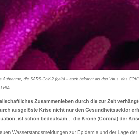
he Aufnahme, die SARS-CoV-2 (gelb) – auch bekannt als das Virus, das COVID
AID-RML
sellschaftliches Zusammenleben durch die zur Zeit verhä
urch ausgelöste Krise nicht nur den Gesundheitssektor erfa
Situation, ist schon bedeutsam… die Krone (Corona) der Kr
it neuen Wasserstandsmeldungen zur Epidemie und der Lage der 